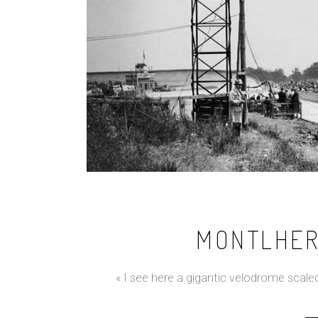
MONTLHER
« I see here a gigantic velodrome scaled